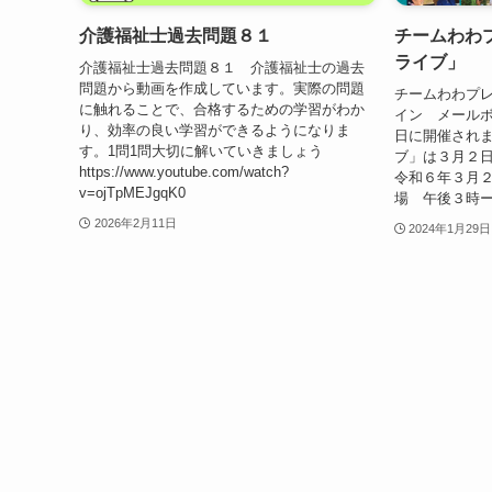
介護福祉士過去問題８１
チームわわ
ライブ」
介護福祉士過去問題８１ 介護福祉士の過去
問題から動画を作成しています。実際の問題
チームわわプ
に触れることで、合格するための学習がわか
イン メール
り、効率の良い学習ができるようになりま
日に開催され
す。1問1問大切に解いていきましょう
ブ」は３月２日
https://www.youtube.com/watch?
令和６年３月
v=ojTpMEJgqK0
場 午後３時ー
2026年2月11日
2024年1月29日