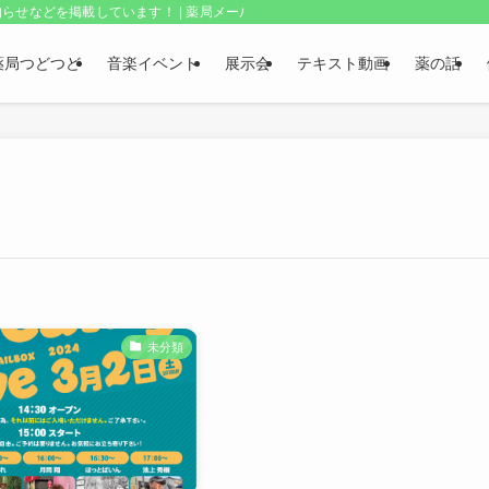
らせなどを掲載しています！ | 薬局メールボックス・上野和夫のつどつど
薬局つどつど
音楽イベント
展示会
テキスト動画
薬の話
未分類