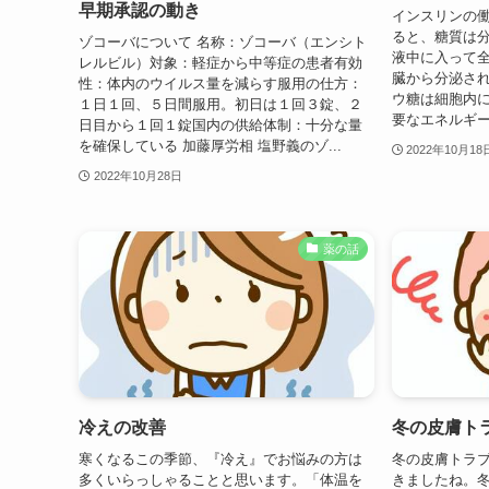
早期承認の動き
インスリンの働
ると、糖質は
ゾコーバについて 名称：ゾコーバ（エンシト
液中に入って
レルビル）対象：軽症から中等症の患者有効
臓から分泌さ
性：体内のウイルス量を減らす服用の仕方：
ウ糖は細胞内
１日１回、５日間服用。初日は１回３錠、２
要なエネルギー
日目から１回１錠国内の供給体制：十分な量
を確保している 加藤厚労相 塩野義のゾ...
2022年10月18
2022年10月28日
薬の話
冷えの改善
冬の皮膚ト
寒くなるこの季節、『冷え』でお悩みの方は
冬の皮膚トラブ
多くいらっしゃることと思います。「体温を
きましたね。