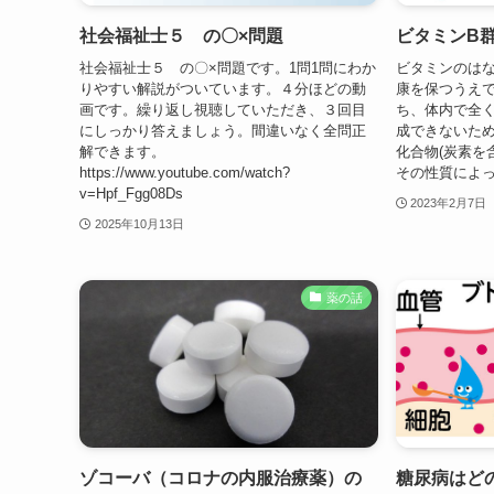
社会福祉士５ の〇×問題
ビタミンB
社会福祉士５ の〇×問題です。1問1問にわか
ビタミンのは
りやすい解説がついています。４分ほどの動
康を保つうえ
画です。繰り返し視聴していただき、３回目
ち、体内で全
にしっかり答えましょう。間違いなく全問正
成できないた
解できます。
化合物(炭素を
https://www.youtube.com/watch?
その性質によっ
v=Hpf_Fgg08Ds
2023年2月7日
2025年10月13日
薬の話
ゾコーバ（コロナの内服治療薬）の
糖尿病はど