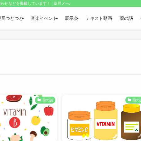
らせなどを掲載しています！ | 薬局メールボックス・上野和夫のつどつど
薬局つどつど
音楽イベント
展示会
テキスト動画
薬の話
薬の話
薬の