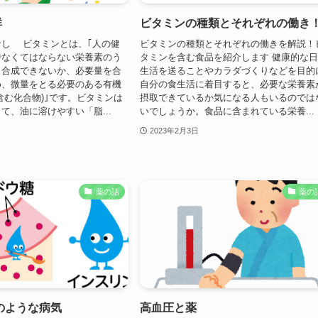
群
ビタミンの種類とそれぞれの働き
なし ビタミンとは、｢人の健
ビタミンの種類とそれぞれの働きを解説！
でなくてはならない栄養素のう
タミンを含む食品を紹介します 健康的な
く合成できないか、必要量を合
生活を送ることやカラダづくりなどを目的
め、微量をとる必要のある有機
自分の食生活に着目すると、必要な栄養素
含む化合物)｣です。ビタミンは
摂取できているか気になる人もいるのでは
て、油に溶けやすい「脂...
いでしょうか。食品に含まれている栄養...
2023年2月3日
薬の話
薬の
のような病気
高血圧と薬