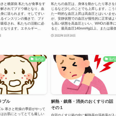
きと糖尿病 私たちが食事をす
私たちの血圧は、身体を動かしたり寒さを
分解されてブドウ糖となり、血
じるなど少しのことでも上昇します。こう
全身に送られます。そしてすい
た一時的な血圧上昇は高血圧とはいいませ
れるインスリンの働きで、ブド
が、安静状態での血圧が慢性的に正常値よ
に吸収され、私たちの活動に必
も高い状態を高血圧といい、WHOの基準
となります。エネルギー...
ると、最高血圧140mmHg以上、または最低.
日
2022年10月16日
薬の話
薬の
ラブル
解熱・鎮痛・消炎のおくすりの
その１
ル 寒さと乾燥の季節がやって
冬はお肌にとってとても厳しい
自宅のくすり箱の中に解熱薬や湿布薬が入