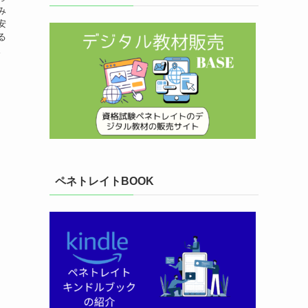
み
安
る
。
ペネトレイトBOOK