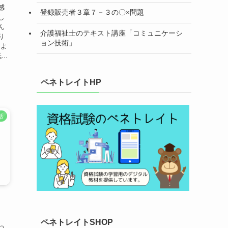
感
登録販売者３章７－３の〇×問題
し
ん
介護福祉士のテキスト講座「コミュニケーシ
り
ョン技術」
によ
..
ペネトレイトHP
話
話
ペネトレイトSHOP
っ