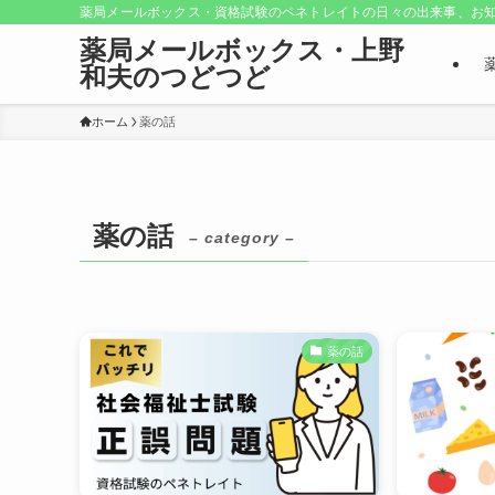
薬局メールボックス・資格試験のペネトレイトの日々の出来事、お知
薬局メールボックス・上野
和夫のつどつど
ホーム
薬の話
薬の話
– category –
薬の話