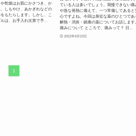
さや乾燥はお肌にかさつき、か
ている人は多いでしょう。我慢できない痛
れ、しもやけ、あかぎれなどの
や急な発熱に備えて、一つ常備してあると
ルをもたらします。しかし、こ
心ですよね。今回は身近な薬のひとつであ
ルは、お手入れ次第で予...
解熱・消炎・鎮痛の薬についてお話します
痛みについて ところで、痛みって？ 日...
2022年9月23日
1