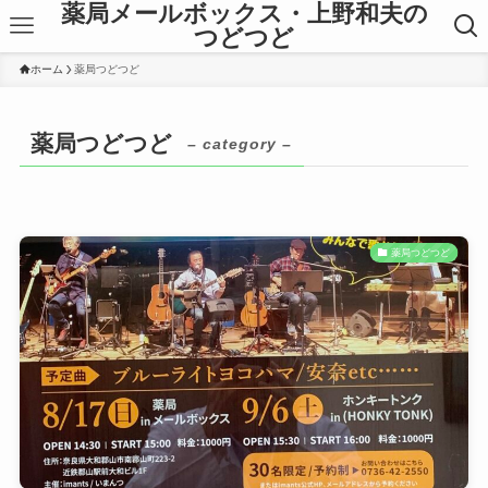
薬局メールボックス・上野和夫の
つどつど
ホーム
薬局つどつど
薬局つどつど
– category –
薬局つどつど