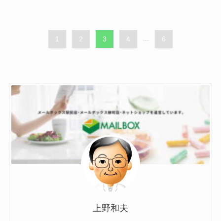
1
2
3
4
...
6
上野和夫