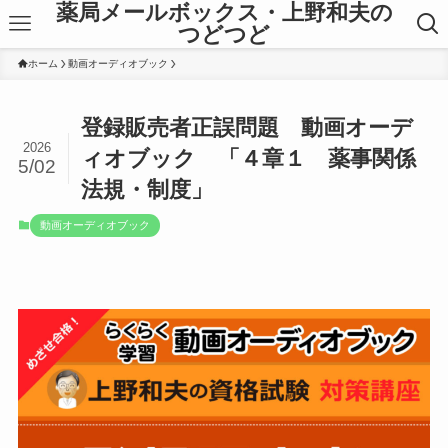
薬局メールボックス・上野和夫の
つどつど
ホーム
動画オーディオブック
登録販売者正誤問題 動画オーデ
2026
ィオブック 「４章１ 薬事関係
5/02
法規・制度」
動画オーディオブック