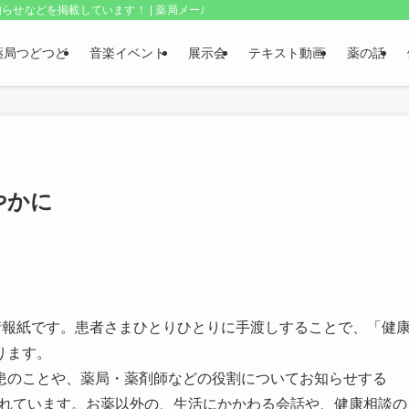
らせなどを掲載しています！ | 薬局メールボックス・上野和夫のつどつど
薬局つどつど
音楽イベント
展示会
テキスト動画
薬の話
やかに
康情報紙です。患者さまひとりひとりに手渡しすることで、「健
ります。
患のことや、薬局・薬剤師などの役割についてお知らせする
構成されています。お薬以外の、生活にかかわる会話や、健康相談の