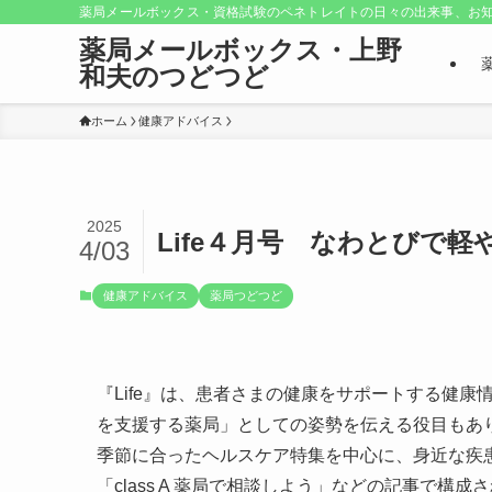
薬局メールボックス・資格試験のペネトレイトの日々の出来事、お知
薬局メールボックス・上野
和夫のつどつど
ホーム
健康アドバイス
2025
Life４月号 なわとびで軽
4/03
健康アドバイス
薬局つどつど
『Life』は、患者さまの健康をサポートする健
を支援する薬局」としての姿勢を伝える役目もあ
季節に合ったヘルスケア特集を中心に、身近な疾
「class A 薬局で相談しよう」などの記事で