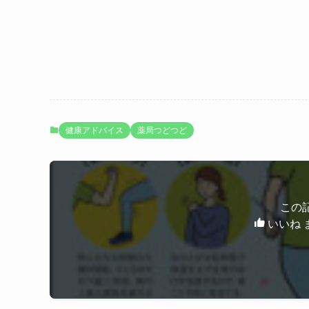
健康アドバイス
薬局つどつど
この
いいね 