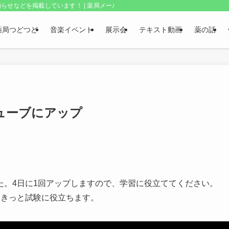
らせなどを掲載しています！ | 薬局メールボックス・上野和夫のつどつど
薬局つどつど
音楽イベント
展示会
テキスト動画
薬の話
ューブにアップ
た。4日に1回アップしますので、学習に役立ててください。
。きっと試験に役立ちます。