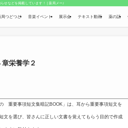
らせなどを掲載しています！ | 薬局メールボックス・上野和夫のつどつど
薬局つどつど
音楽イベント
展示会
テキスト動画
薬の話
４章栄養学２
の 重要事項短文集暗記BOOK」は、耳から重要事項短文を
短文を選び、皆さんに正しい文書を覚えてもらう目的で作成