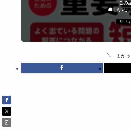
この
いいね 
よかっ