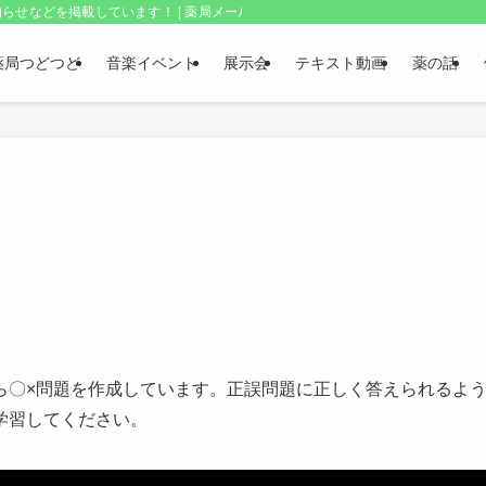
らせなどを掲載しています！ | 薬局メールボックス・上野和夫のつどつど
薬局つどつど
音楽イベント
展示会
テキスト動画
薬の話
から〇×問題を作成しています。正誤問題に正しく答えられるよ
学習してください。