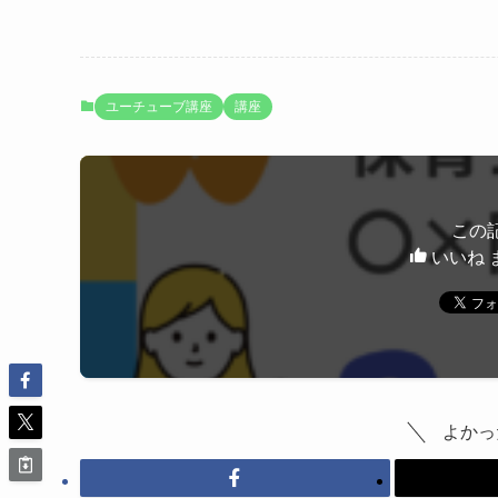
ユーチューブ講座
講座
この
いいね 
よかっ