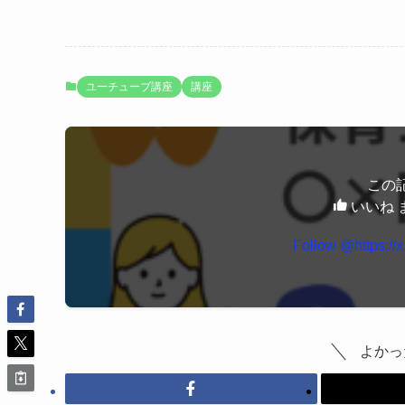
ユーチューブ講座
講座
この
いいね 
よかっ