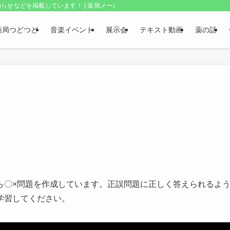
らせなどを掲載しています！ | 薬局メールボックス・上野和夫のつどつど
薬局つどつど
音楽イベント
展示会
テキスト動画
薬の話
から〇×問題を作成しています。正誤問題に正しく答えられるよ
学習してください。