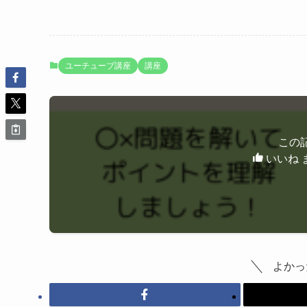
ユーチューブ講座
講座
この
いいね 
よかっ