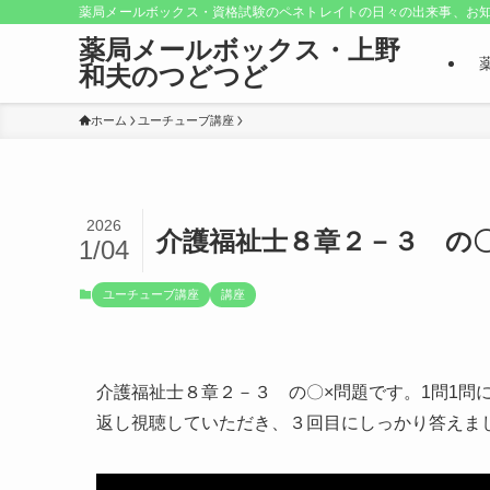
薬局メールボックス・資格試験のペネトレイトの日々の出来事、お知
薬局メールボックス・上野
和夫のつどつど
ホーム
ユーチューブ講座
2026
介護福祉士８章２－３ の〇
1/04
ユーチューブ講座
講座
介護福祉士８章２－３ の〇×問題です。1問1問
返し視聴していただき、３回目にしっかり答えま