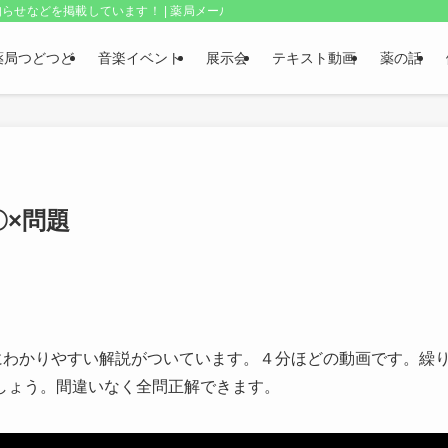
らせなどを掲載しています！ | 薬局メールボックス・上野和夫のつどつど
薬局つどつど
音楽イベント
展示会
テキスト動画
薬の話
×問題
にわかりやすい解説がついています。４分ほどの動画です。繰
しょう。間違いなく全問正解できます。