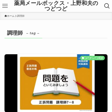
薬局メールボックス・上野和夫の
つどつど
ホーム
調理師
調理師
– tag –
ユーチューブ講座