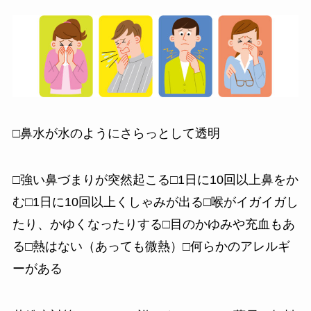
□鼻水が水のようにさらっとして透明
□強い鼻づまりが突然起こる□1日に10回以上鼻をか
む□1日に10回以上くしゃみが出る□喉がイガイガし
たり、かゆくなったりする□目のかゆみや充血もあ
る□熱はない（あっても微熱）□何らかのアレルギ
ーがある