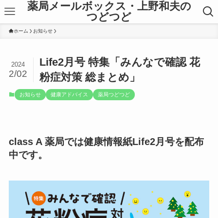
薬局メールボックス・上野和夫の
つどつど
ホーム
お知らせ
Life2月号 特集「みんなで確認 花
2024
2/02
粉症対策 総まとめ」
お知らせ
健康アドバイス
薬局つどつど
class A 薬局では健康情報紙Life2月号を配布
中です。