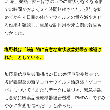
い 感、発熱・熱っぽさの五つの症状がなくなるま
での時間がおよそ２４時間短縮された。投与を始
めてから４日目の体内でウイルスの量を減少させ
る効果も確認し、重篤な副作用や死亡例の報告も
なかった。
塩野義は「統計的に有意な症状改善効果が確認さ
れた」としている。
加藤勝信厚生労働相は27日の参院厚労委員会で、
塩野義製薬の新型コロナウイルス治療薬「ゾコー
バ」について「新たなデータに基づき、緊急承認
も念頭に医薬品医療機器総合機構（PMDA）ですみ
やかに審査を進めたい」と語った。