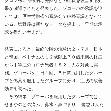
クロン株に特徴的な発熱などの症状を改善する効
果が確認されたと発表した。ゾコーバの承認を巡
っては、厚生労働省の審議会で継続審議となって
いる。塩野義は新たなデータを提出し、早期に承
認を得たい考えだ。
発表によると、最終段階の治験は２～７月、日本
と韓国、ベトナムの１２歳以上７０歳未満の軽症
から中等症のコロナ患者１８２１人を対象に実
施。ゾコーバを１日１回、５日間服用したグルー
プと偽薬を服用したグループに分け、症状の改善
効果を調べた。
その結果、ゾコーバを服用したグループでは、
せきやのどの痛み、鼻水・鼻づまり、 倦怠けんた