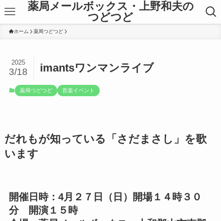
薬局メールボックス・上野和夫の
つどつど
ホーム
薬局つどつど
2025
imantsワンマンライブ
3/18
薬局つどつど
音楽イベント
だれもが知っている「さだまさし」を歌
います
開催日時：4月２７日（日）開場１４時３０
分 開演１５時