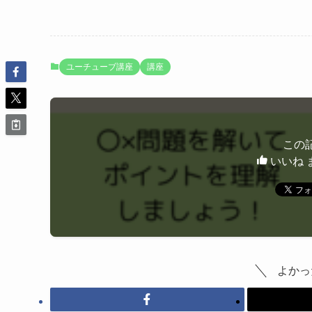
ユーチューブ講座
講座
この
いいね 
よかっ