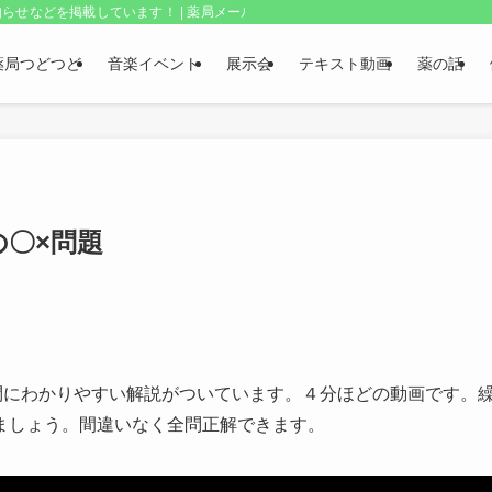
らせなどを掲載しています！ | 薬局メールボックス・上野和夫のつどつど
薬局つどつど
音楽イベント
展示会
テキスト動画
薬の話
の〇×問題
問にわかりやすい解説がついています。４分ほどの動画です。
ましょう。間違いなく全問正解できます。