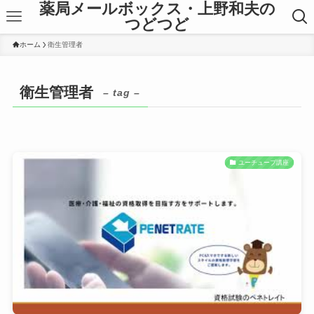
薬局メールボックス・上野和夫の
つどつど
ホーム
衛生管理者
衛生管理者
– tag –
ユーチューブ講座