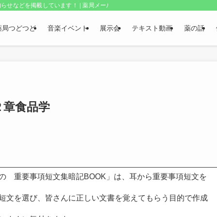
らせなどを掲載しています！ | 薬局メールボックス・上野和夫のつどつど
薬局つどつど
音楽イベント
展示会
テキスト動画
薬の話
２章食品学
の 重要事項短文集暗記BOOK」は、耳から重要事項短文を
短文を選び、皆さんに正しい文書を覚えてもらう目的で作成