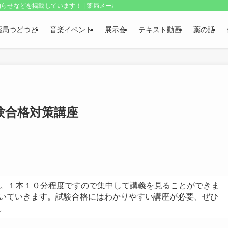
らせなどを掲載しています！ | 薬局メールボックス・上野和夫のつどつど
薬局つどつど
音楽イベント
展示会
テキスト動画
薬の話
験合格対策講座
す。１本１０分程度ですので集中して講義を見ることができま
いていきます。試験合格にはわかりやすい講座が必要、ぜひ
。