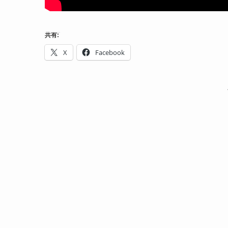
共有:
X
Facebook