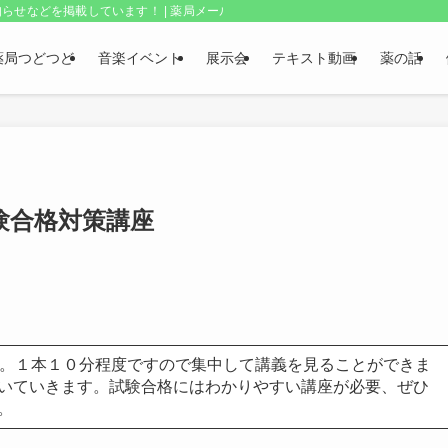
らせなどを掲載しています！ | 薬局メールボックス・上野和夫のつどつど
薬局つどつど
音楽イベント
展示会
テキスト動画
薬の話
験合格対策講座
す。１本１０分程度ですので集中して講義を見ることができま
いていきます。試験合格にはわかりやすい講座が必要、ぜひ
。