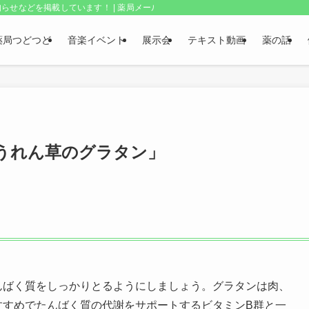
らせなどを掲載しています！ | 薬局メールボックス・上野和夫のつどつど
薬局つどつど
音楽イベント
展示会
テキスト動画
薬の話
うれん草のグラタン」
んばく質をしっかりとるようにしましょう。グラタンは肉、
すすめでたんばく質の代謝をサポートするビタミンB群と一