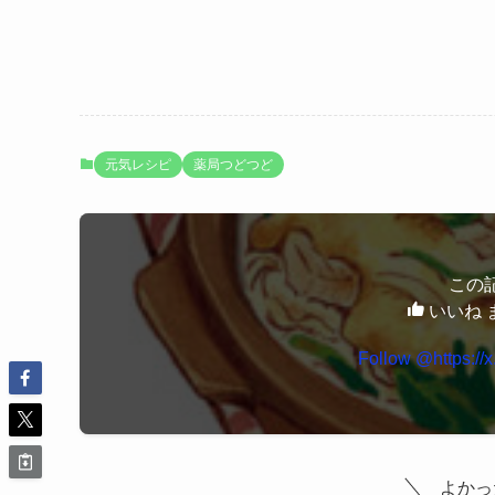
元気レシピ
薬局つどつど
この
いいね 
Follow @https://
よかっ