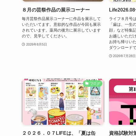
８月の芸祭作品の展示コーナー
Life202
毎月芸祭作品展示コーナーに作品を展示して
ライフ８月号
いただいてます。意欲的な作品が今回も展示
「歯は、一生
されています。薬局の後方に展示しています
顔」など特集
ので、見学してください。
お越しいただ
お持ち帰りい
2026年8月5日
ダウンロードで
2026年7月28日
ブログ
２０２６．０７LIFEは、「夏は缶
資格試験対