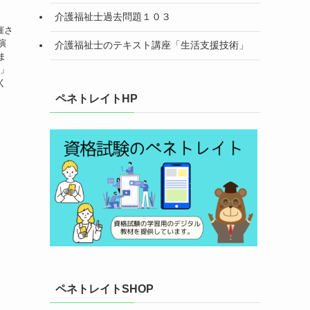
介護福祉士過去問題１０３
催さ
演
介護福祉士のテキスト講座「生活支援技術」
ま
箱」
く
ペネトレイトHP
ペネトレイトSHOP