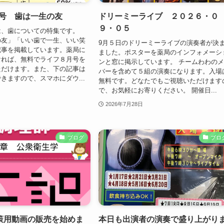
6.08号 歯は一生の友
ドリーミーライブ ２０２６・０
９・０５
は、歯についての特集です。
の友」「いい歯で一生、いい笑
9月５日のドリーミーライブの演奏者が決
記事を掲載しています。薬局に
ました。ポスターを薬局のインフォメーシ
ければ、無料でライフ８月号を
ンと窓に掲示しています。 チームわわの
ただけます。また、下の記事は
バーを含めて５組の演奏になります。入場
きますので、スマホにダウ...
無料です。どなたでもご視聴いただけます
で、お気軽にお寄りください。 開催日...
2026年7月28日
ブログ
ブロ
策用動画の販売を始めま
本日も出演者の演奏で盛り上がり