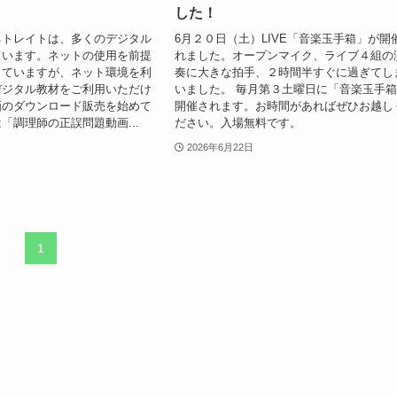
した！
ネトレイトは、多くのデジタル
6月２０日（土）LIVE「音楽玉手箱」が開
ています。ネットの使用を前提
れました。オープンマイク、ライブ４組の
していますが、ネット環境を利
奏に大きな拍手、２時間半すぐに過ぎてし
デジタル教材をご利用いただけ
いました。 毎月第３土曜日に「音楽玉手
画のダウンロード販売を始めて
開催されます。お時間があればぜひお越し
「調理師の正誤問題動画...
ださい。入場無料です。
2026年6月22日
1