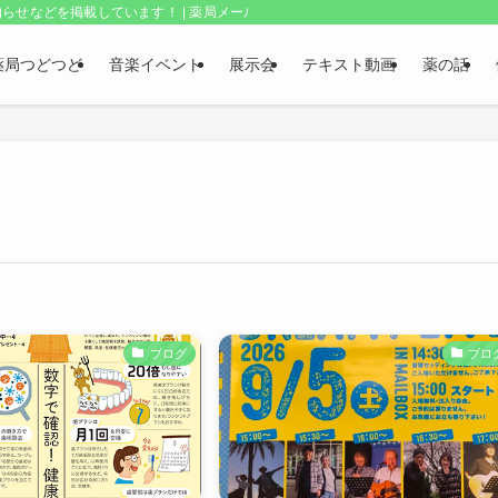
らせなどを掲載しています！ | 薬局メールボックス・上野和夫のつどつど
薬局つどつど
音楽イベント
展示会
テキスト動画
薬の話
ブログ
ブロ