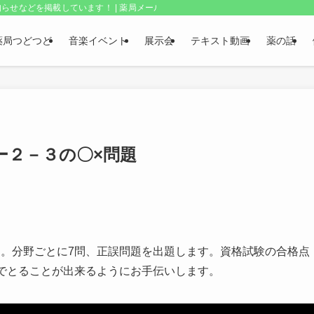
らせなどを掲載しています！ | 薬局メールボックス・上野和夫のつどつど
薬局つどつど
音楽イベント
展示会
テキスト動画
薬の話
ー２－３の〇×問題
す。分野ごとに7問、正誤問題を出題します。資格試験の合格点
間でとることが出来るようにお手伝いします。